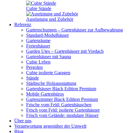
Cubie Stände
Ausrüstung und Zubehör
Referenz
Gartenschuppen – Gartenhäuser zur Aufbewahrung
Standard-Modulhäuser
Gartenräume
Ferienhäuser
Garden Utes – Gartenhäuser mit Vordach
Gartenhäuser mit Sauna
Cubie Leben
Pergolen
Cubie isolierte Garagen
Stände
Städtische Holzausstattung
Gartenhäuser Black Edition
Premium
Mobile Gartenbüros
Gartenzimmer Black Edition
Premium
Frische vom Feld: Gartenhäuschen
Frisch vom Feld: isolierte Gartenhäuser
Frisch vom Gelände: modulare Häuser
Über uns
Verantwortung gegenüber der Umwelt
Blog