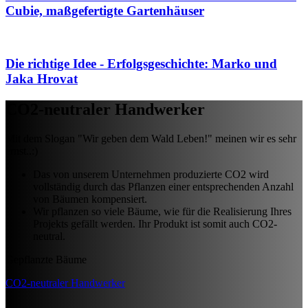
Cubie, maßgefertigte Gartenhäuser
Die richtige Idee - Erfolgsgeschichte: Marko und
Jaka Hrovat
CO2-neutraler Handwerker
Mit dem Slogan "Wir geben dem Wald Leben!" meinen wir es sehr
ernst..:)
Das von unserem Unternehmen produzierte CO2 wird
vollständig durch das Pflanzen einer entsprechenden Anzahl
von Bäumen kompensiert.
Wir pflanzen so viele Bäume, wie für die Realisierung Ihres
Projekts gefällt werden. Ihr Produkt ist somit auch CO2-
neutral.
Gepflanzte Bäume
CO2-neutraler Handwerker