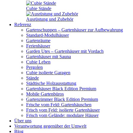
Cubie Stände
Ausrüstung und Zubehör
Referenz
Gartenschuppen – Gartenhäuser zur Aufbewahrung
Standard-Modulhäuser
Gartenräume
Ferienhäuser
Garden Utes – Gartenhäuser mit Vordach
Gartenhäuser mit Sauna
Cubie Leben
Pergolen
Cubie isolierte Garagen
Stände
Städtische Holzausstattung
Gartenhäuser Black Edition
Premium
Mobile Gartenbüros
Gartenzimmer Black Edition
Premium
Frische vom Feld: Gartenhäuschen
Frisch vom Feld: isolierte Gartenhäuser
Frisch vom Gelände: modulare Häuser
Über uns
Verantwortung gegenüber der Umwelt
Blog