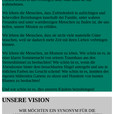
wahrnehmen.
Wir lehren die Menschen, dass Zufriedenheit in aufrichtigen und
liebevollen Beziehungen innerhalb der Familie, unter wahren
Freunden und unter warmherzigen Menschen zu finden ist, die uns
helfen, unsere Mission zu erfüllen.
Wir lehren die Menschen, dass sie nicht viele materielle Güter
brauchen, weil sie dadurch mehr Zeit mit ihren Lieben verbringen
können.
Wir lehren die Menschen, im Moment zu leben. Wie schön ist es, in
einer klaren Sommernacht von seinem Traumhaus aus den
Sternenhimmel zu beobachten! Wie schön ist es, wenn die
Abendsonne hinter dem benachbarten Hügel untergeht und uns in
rötlichen Farben ins Gesicht scheint! Wie schön ist es, inmitten des
eigenen blühenden Gartens zu sitzen und Hunderte von bunten
Blumen zu beobachten!
Und wie schön ist es, dies unseren Kindern beizubringen!
UNSERE VISION
WIR MÖCHTEN EIN SYNONYM FÜR DIE