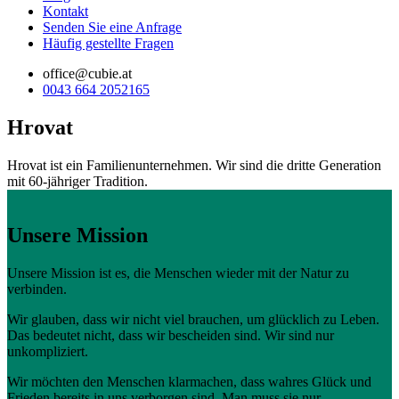
Kontakt
Senden Sie eine Anfrage
Häufig gestellte Fragen
office@cubie.at
0043 664 2052165
Hrovat
Hrovat ist ein Familienunternehmen. Wir sind die dritte Generation
mit 60-jähriger Tradition.
Unsere Mission
Unsere Mission ist es, die Menschen wieder mit der Natur zu
verbinden.
Wir glauben, dass wir nicht viel brauchen, um glücklich zu Leben.
Das bedeutet nicht, dass wir bescheiden sind. Wir sind nur
unkompliziert.
Wir möchten den Menschen klarmachen, dass wahres Glück und
Frieden bereits in uns verborgen sind. Man muss sie nur