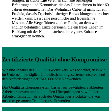
bringen. In Cubie Life vereinen sich alle bisherigen
Erfahrungen und Kenntnisse, die das Unternehmen in über 60
Jahren gesammelt hat. Das Wohnhaus Cubie ist nicht nur ein
Produkt, das als Ergebnis bisheriger Entwicklungen betrachtet
werden kann. Es ist eine persönliche und lebenslange
Mission. Alle Wege führten zu dem Punkt, an dem wir
endlich befähigten Einzelpersonen, die ein freies Leben im
Einklang mit der Natur anstreben, ihr eigenes Zuhause
ermöglichen können.
Zertifizierte Qualität ohne Kompromisse
Wir sind Inhaber des ISO 9001-Zertifikats, was bedeutet, dass wir
im Unternehmen täglich Qualitätssicherungssysteme entsprechend
den Anforderungen der ISO 9001:2015 anwenden.
Das Qualitätssicherungssystem basiert auf bewährten, etablierten
Arbeitsprozessen und punktuellen Überprüfungen sowohl der
Arbeitsorganisation als auch der Qualität der Produkte, die von
unserem gesamten Team hergestellt werden.