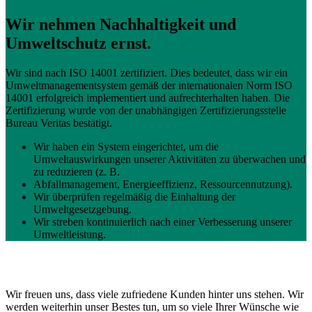
Wir nehmen Nachhaltigkeit und
Umweltschutz ernst.
Wir sind nach ISO 14001 zertifiziert. Dies bedeutet, dass wir ein
Umweltmanagementsystem gemäß der internationalen Norm ISO
14001 erfolgreich implementiert und aufrechterhalten haben. Die
Zertifizierung wurde von der unabhängigen Zertifizierungsstelle
Bureau Veritas bestätigt.
Wir haben ein System eingerichtet, um die
Umweltauswirkungen unserer Aktivitäten zu überwachen und
zu reduzieren (z. B.
Abfallmanagement, Energieeffizienz, Ressourcennutzung).
Wir überprüfen regelmäßig die Einhaltung der
Umweltgesetzgebung.
Wir streben kontinuierlich nach einer Verbesserung unserer
Umweltleistung.
Wir freuen uns, dass viele zufriedene Kunden hinter uns stehen. Wir
werden weiterhin unser Bestes tun, um so viele Ihrer Wünsche wie