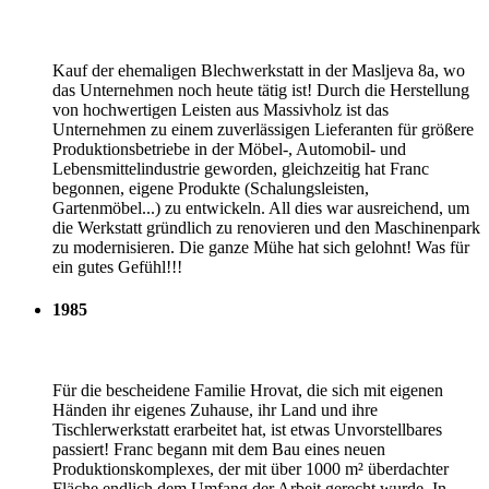
Kauf der ehemaligen Blechwerkstatt in der Masljeva 8a, wo
das Unternehmen noch heute tätig ist! Durch die Herstellung
von hochwertigen Leisten aus Massivholz ist das
Unternehmen zu einem zuverlässigen Lieferanten für größere
Produktionsbetriebe in der Möbel-, Automobil- und
Lebensmittelindustrie geworden, gleichzeitig hat Franc
begonnen, eigene Produkte (Schalungsleisten,
Gartenmöbel...) zu entwickeln. All dies war ausreichend, um
die Werkstatt gründlich zu renovieren und den Maschinenpark
zu modernisieren. Die ganze Mühe hat sich gelohnt! Was für
ein gutes Gefühl!!!
1985
Für die bescheidene Familie Hrovat, die sich mit eigenen
Händen ihr eigenes Zuhause, ihr Land und ihre
Tischlerwerkstatt erarbeitet hat, ist etwas Unvorstellbares
passiert! Franc begann mit dem Bau eines neuen
Produktionskomplexes, der mit über 1000 m² überdachter
Fläche endlich dem Umfang der Arbeit gerecht wurde. In