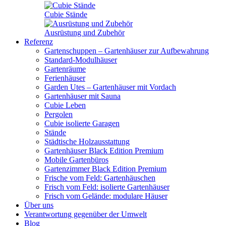
Cubie Stände
Ausrüstung und Zubehör
Referenz
Gartenschuppen – Gartenhäuser zur Aufbewahrung
Standard-Modulhäuser
Gartenräume
Ferienhäuser
Garden Utes – Gartenhäuser mit Vordach
Gartenhäuser mit Sauna
Cubie Leben
Pergolen
Cubie isolierte Garagen
Stände
Städtische Holzausstattung
Gartenhäuser Black Edition
Premium
Mobile Gartenbüros
Gartenzimmer Black Edition
Premium
Frische vom Feld: Gartenhäuschen
Frisch vom Feld: isolierte Gartenhäuser
Frisch vom Gelände: modulare Häuser
Über uns
Verantwortung gegenüber der Umwelt
Blog