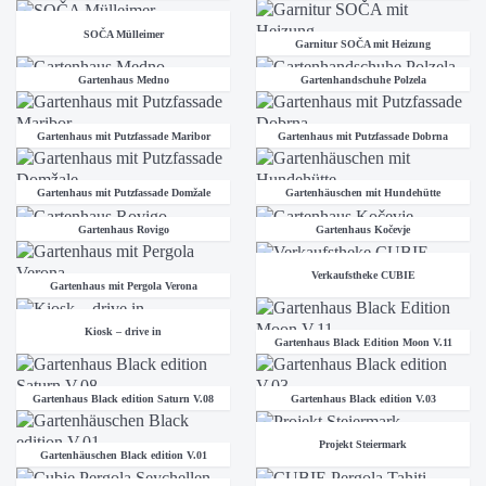
SOČA Mülleimer
Garnitur SOČA mit Heizung
Gartenhaus Medno
Gartenhandschuhe Polzela
Gartenhaus mit Putzfassade Maribor
Gartenhaus mit Putzfassade Dobrna
Gartenhaus mit Putzfassade Domžale
Gartenhäuschen mit Hundehütte
Gartenhaus Rovigo
Gartenhaus Kočevje
Verkaufstheke CUBIE
Gartenhaus mit Pergola Verona
Kiosk – drive in
Gartenhaus Black Edition Moon V.11
Gartenhaus Black edition Saturn V.08
Gartenhaus Black edition V.03
Projekt Steiermark
Gartenhäuschen Black edition V.01