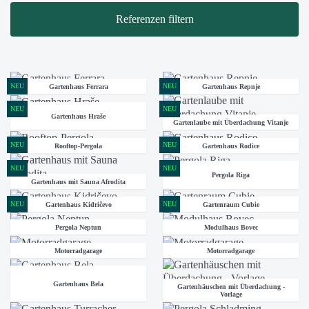
Referenzen filtern
NEU
NEU
Gartenhaus Ferrara
Gartenhaus Repnje
NEU
NEU
Gartenhaus Hraše
Gartenlaube mit Überdachung Vitanje
NEU
NEU
Rooftop-Pergola
Gartenhaus Rodice
NEU
NEU
Pergola Riga
Gartenhaus mit Sauna Afrodita
NEU
NEU
Gartenhaus Kidričevo
Gartenraum Cubie
Pergola Neptun
Modulhaus Bovec
Motorradgarage
Motorradgarage
Gartenhaus Bela
Gartenhäuschen mit Überdachung -
Vorlage