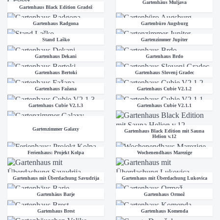
Gartenhäus Muljava
Gartenhaus Black Edition Gradež
Gartenhaus Radgona
Gartenbüro Augsburg
Stand Laško
Gartenzimmer Jupiter
Gartenhaus Dekani
Gartenhaus Brdo
Gartenhaus Bertoki
Gartenhaus Slovenj Gradec
Gartenhaus Fažana
Gartenhaus Cubie V2.1.2
Gartenhaus Cubie V2.1.3
Gartenhaus Cubie V2.1.1
Gartenzimmer Galaxy
Gartenhaus Black Edition mit Sauna
Helion v.12
Ferienhaus: Projekt Kolpa
Wochenendhaus Marezige
Gartenhaus mit Überdachung Savudrija
Gartenhaus mit Überdachung Lukovica
Gartenhäus Barje
Gartenhaus Ormož
Gartenhaus Brest
Gartenhaus Komenda