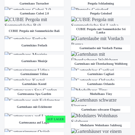
Gartenhaus Turracher
Pergola Schladming
Gartenhaus Cubei 2.0
Pergola Geisdorf
CUBIE Pergola mit Sommerküche Sri
CUBIE Pergola mit Sommerküche Bali
Lanka
Gartenhäus Ferlach
Gartenlaube mit Vordach Parma
Gartenhaus Mozirje
Gartenhaus mit Überdachung Wolfsberg
Gartenzimmer Udina
Gartenhäus Cagliari
Gartenhäus Kostel
Gartenhaus Orlando
Gartensauna Spa Garden
Modulhaus Tiny
Gartenhaus mit Eckfenster
Gartenhaus schwarze Eleganz
AUF LAGER
Gartensauna auf Lager
Modulares Wohnhaus Salzburg