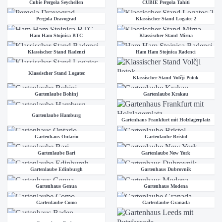
Cubie Pergola Seychellen
CUBIE Pergola Tahiti
Pergola Dravograd
Klassischer Stand Logatec 2
Ham Ham Stojnica BTC
Klassischer Stand Mirna
Klassischer Stand Radenci
Ham Ham Stojnica Radenci
Klassischer Stand Logatec
Klassischer Stand Volčji Potok
Gartenlaube Bohinj
Gartenlaube Krakau
Gartenlaube Hamburg
Gartenhaus Frankfurt mit Holzlagerplatz
Gartenhaus Ontario
Gartenlaube Bristol
Gartenlaube Bari
Gartenlaube New York
Gartenlaube Edinburgh
Gartenhaus Dubrovnik
Gartenhaus Genua
Gartenhaus Modena
Gartenlaube Como
Gartenlaube Granada