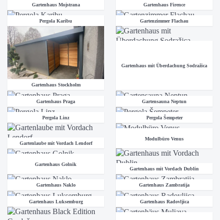
Gartenhaus Mojstrana
Gartenhaus Firence
Pergola Karibu
Gartenzimmer Flachau
Gartenhaus mit Überdachung Sodražica
Gartenhaus Stockholm
Gartenhaus Praga
Gartensauna Neptun
Pergola Linz
Pergola Šempeter
Modulbüro Venus
Gartenlaube mit Vordach Lendorf
Gartenhaus Golnik
Gartenhaus mit Vordach Dublin
Gartenhaus Naklo
Gartenhaus Zambratija
Gartenhaus Luksemburg
Gartenhaus Radovljica