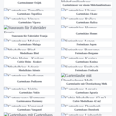
Gartenzimmer Osijek
Gartenhäuser vor einem Mehrfamilienhaus
Gartenhaus Topolšica
Gartenhäus Ukanc
Gartenhäus Vipava
Gartenhaus Rašica
Gartenhäus Homec
Stauraum für Fahrräder Franja
Gartenhaus Malaga
Ferienhaus Aspen
Modulhaus Bled
Ferienhaus-Bergamo
Cubie Heim - Krakov
Gartenhaus Kozina
Modulhäus Adonis
Ferienhaus Freibach
Gartenhaus Podkoren
Gartenlaube mit Überdachung Melk
Gartenhäus Voklo
Gartenhaus Agraria
Gartensauna Harmony
Cubie Modulhaus 42 m2
Gartenhaus Vanganel
Gartenhaus Dornberk