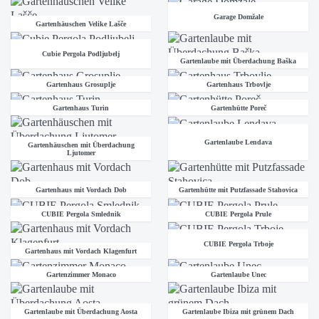
Garage Domžale
Gartenhäuschen Velike Lašče
Cubie Pergola Podljubelj
Gartenlaube mit Überdachung Baška
Gartenhaus Grosuplje
Gartenhaus Trbovlje
Gartenhaus Turin
Gartenhütte Poreč
Gartenlaube Lendava
Gartenhäuschen mit Überdachung
Ljutomer
Gartenhaus mit Vordach Dob
Gartenhütte mit Putzfassade Stahovica
CUBIE Pergola Smlednik
CUBIE Pergola Prule
CUBIE Pergola Trboje
Gartenhaus mit Vordach Klagenfurt
Gartenzimmer Monaco
Gartenlaube Unec
Gartenlaube mit Überdachung Aosta
Gartenlaube Ibiza mit grünem Dach