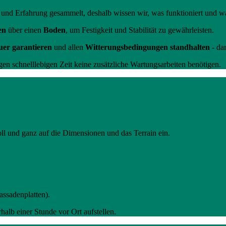
nd Erfahrung gesammelt, deshalb wissen wir, was funktioniert und wa
en
über einen
Boden
, um Festigkeit und Stabilität zu gewährleisten.
er garantieren
und allen
Witterungsbedingungen standhalten
- dam
gen schnelllebigen Zeit keine zusätzliche Wartungsarbeiten benötigen.
l und ganz auf die Dimensionen und das Terrain ein.
assadenplatten).
alb einer Stunde vor Ort aufstellen.