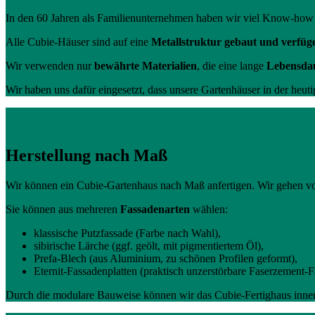
In den 60 Jahren als Familienunternehmen haben wir viel Know-how u
Alle Cubie-Häuser sind auf eine
Metallstruktur gebaut und verfüg
Wir verwenden nur
bewährte Materialien
, die eine lange
Lebensdau
Wir haben uns dafür eingesetzt, dass unsere Gartenhäuser in der heuti
Herstellung nach Maß
Wir können ein Cubie-Gartenhaus nach Maß anfertigen. Wir gehen vol
Sie können aus mehreren
Fassadenarten
wählen:
klassische Putzfassade (Farbe nach Wahl),
sibirische Lärche (ggf. geölt, mit pigmentiertem Öl),
Prefa-Blech (aus Aluminium, zu schönen Profilen geformt),
Eternit-Fassadenplatten (praktisch unzerstörbare Faserzement-F
Durch die modulare Bauweise können wir das Cubie-Fertighaus innerh