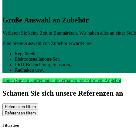
Große Auswahl an Zubehör
Verlieren Sie keine Zeit in Baumärkten. Wir haben alles an einer Stelle
Eine breite Auswahl von Zubehör erwartet Sie:
Regalbretter
Elektroinstallations-Set,
LED-Beleuchtung, Sensoren,
Radhaken usw.
Bauen Sie ein Gartenhaus und erhalten Sie sofort ein Angebot
Schauen Sie sich unsere Referenzen an
Referenzen filtern
Referenzen filtern
Filtration