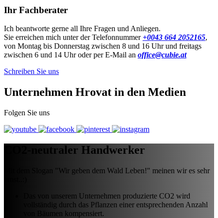
Ihr Fachberater
Ich beantworte gerne all Ihre Fragen und Anliegen.
Sie erreichen mich unter der Telefonnummer
+0043 664 2052165
,
von Montag bis Donnerstag zwischen 8 und 16 Uhr und freitags
zwischen 6 und 14 Uhr oder per E-Mail an
office@cubie.at
Schreiben Sie uns
Unternehmen Hrovat in den Medien
Folgen Sie uns
CO2-neutraler Handwerker
Mit dem Slogan "Wir geben dem Wald Leben!" meinen wir es sehr
ernst..:)
Das von unserem Unternehmen produzierte CO2 wird
vollständig durch das Pflanzen einer entsprechenden Anzahl
von Bäumen kompensiert.