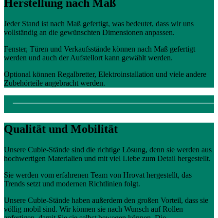
Herstellung nach Maß
Jeder Stand ist nach Maß gefertigt, was bedeutet, dass wir uns
vollständig an die gewünschten Dimensionen anpassen.
Fenster, Türen und Verkaufsstände können nach Maß gefertigt
werden und auch der Aufstellort kann gewählt werden.
Optional können Regalbretter, Elektroinstallation und viele andere
Zubehörteile angebracht werden.
Qualität und Mobilität
Unsere Cubie-Stände sind die richtige Lösung, denn sie werden aus
hochwertigen Materialien und mit viel Liebe zum Detail hergestellt.
Sie werden vom erfahrenen Team von Hrovat hergestellt, das
Trends setzt und modernen Richtlinien folgt.
Unsere Cubie-Stände haben außerdem den großen Vorteil, dass sie
völlig mobil sind. Wir können sie nach Wunsch auf Rollen
anfertigen, damit Sie sie selbst bewegen können. Die