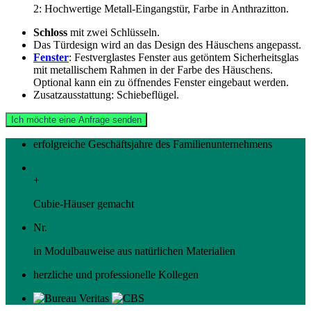
2: Hochwertige Metall-Eingangstür, Farbe in Anthrazitton.
Schloss
mit zwei Schlüsseln.
Das Türdesign wird an das Design des Häuschens angepasst.
Fenster
: Festverglastes Fenster aus getöntem Sicherheitsglas
mit metallischem Rahmen in der Farbe des Häuschens.
Optional kann ein zu öffnendes Fenster eingebaut werden.
Zusatzausstattung: Schiebeflügel.
Ich möchte eine Anfrage senden
erfolgreiche Geschäftsjahre des Familienunternehmens
+
Cubie-Häuser gemacht
Nr.
in Modulbauweise aus natürlichen Materialien
herzliche und professionelle Kollegen