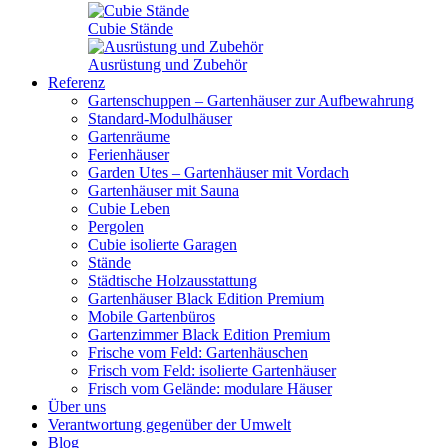
Cubie Stände
Ausrüstung und Zubehör
Referenz
Gartenschuppen – Gartenhäuser zur Aufbewahrung
Standard-Modulhäuser
Gartenräume
Ferienhäuser
Garden Utes – Gartenhäuser mit Vordach
Gartenhäuser mit Sauna
Cubie Leben
Pergolen
Cubie isolierte Garagen
Stände
Städtische Holzausstattung
Gartenhäuser Black Edition
Premium
Mobile Gartenbüros
Gartenzimmer Black Edition
Premium
Frische vom Feld: Gartenhäuschen
Frisch vom Feld: isolierte Gartenhäuser
Frisch vom Gelände: modulare Häuser
Über uns
Verantwortung gegenüber der Umwelt
Blog