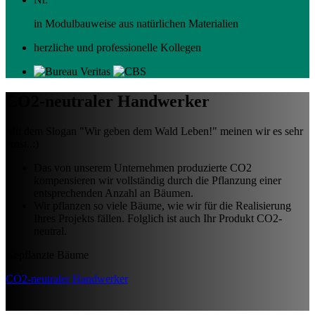
in Modulbauweise aus natürlichen Materialien
herzliche und professionelle Kollegen
CO2-neutraler Handwerker
Mit dem Slogan "Wir geben dem Wald Leben!" meinen wir es sehr
ernst..:)
Das von unserem Unternehmen produzierte CO2
kompensieren wir vollständig durch die Pflanzung einer
entsprechenden Anzahl an Bäumen.
Wir pflanzen so viele Bäume, wie wir für die Realisierung
Ihres Projekts fällen. Folglich ist auch Ihr Produkt CO2-
neutral.
Gepflanzte Bäume
CO2-neutraler Handwerker