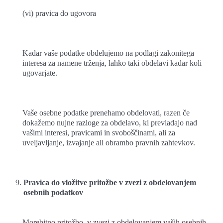
(vi) pravica do ugovora
Kadar vaše podatke obdelujemo na podlagi zakonitega
interesa za namene trženja, lahko taki obdelavi kadar koli
ugovarjate.
Vaše osebne podatke prenehamo obdelovati, razen če
dokažemo nujne razloge za obdelavo, ki prevladajo nad
vašimi interesi, pravicami in svoboščinami, ali za
uveljavljanje, izvajanje ali obrambo pravnih zahtevkov.
Pravica do vložitve pritožbe v zvezi z obdelovanjem
osebnih podatkov
Morebitno pritožbo, v zvezi z obdelovanjem vaših osebnih