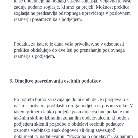
ki se obdelujejo na podlagi vašega soglasja. Veljavno je vaše
zadnje podano soglasje, ki smo ga prejeli. Možnost preklica
soglasja ne predstavlja odstopnega upravičenja v poslovnem
razmerju posameznika s podjetjem.
Podatki, za katere je dana vaša privolitev, se v odsotnosti
preklica obdelujejo do dve leti po prenehanju poslovnega
razmerja s podjetjem.
Omejitve posredovanja osebnih podatkov
Po potrebi bomo za izvajanje določenih del, ki prispevajo k
našim storitvam, pooblastili druga podjetja in posameznike. V
takem primeru lahko podjetje posreduje osebne podatke tudi
takšnim skrbno izbranim zunanjim obdelovalcem, ki bodo s
podjetjem sklenili pogodbo o obdelavi osebnih podatkov
oziroma vsebinsko enak dogovor ali drug zavezujoč
dokument (v nadaljevanju: “Pogodba o obdelavi”). Zunanjim