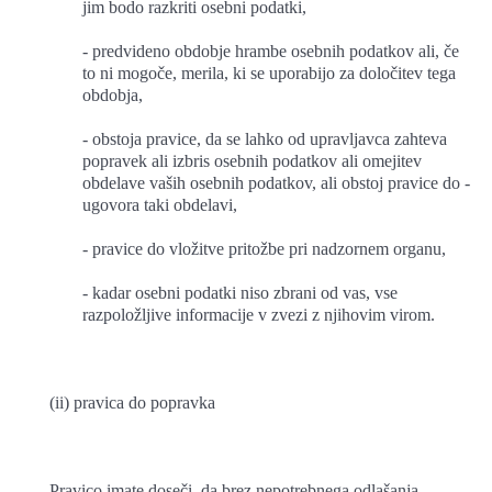
jim bodo razkriti osebni podatki,
- predvideno obdobje hrambe osebnih podatkov ali, če
to ni mogoče, merila, ki se uporabijo za določitev tega
obdobja,
- obstoja pravice, da se lahko od upravljavca zahteva
popravek ali izbris osebnih podatkov ali omejitev
obdelave vaših osebnih podatkov, ali obstoj pravice do -
ugovora taki obdelavi,
- pravice do vložitve pritožbe pri nadzornem organu,
- kadar osebni podatki niso zbrani od vas, vse
razpoložljive informacije v zvezi z njihovim virom.
(ii) pravica do popravka
Pravico imate doseči, da brez nepotrebnega odlašanja