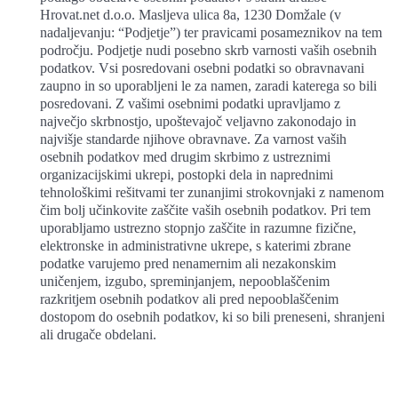
Hrovat.net d.o.o. Masljeva ulica 8a, 1230 Domžale (v
nadaljevanju: “Podjetje”) ter pravicami posameznikov na tem
področju. Podjetje nudi posebno skrb varnosti vaših osebnih
podatkov. Vsi posredovani osebni podatki so obravnavani
zaupno in so uporabljeni le za namen, zaradi katerega so bili
posredovani. Z vašimi osebnimi podatki upravljamo z
največjo skrbnostjo, upoštevajoč veljavno zakonodajo in
najvišje standarde njihove obravnave. Za varnost vaših
osebnih podatkov med drugim skrbimo z ustreznimi
organizacijskimi ukrepi, postopki dela in naprednimi
tehnološkimi rešitvami ter zunanjimi strokovnjaki z namenom
čim bolj učinkovite zaščite vaših osebnih podatkov. Pri tem
uporabljamo ustrezno stopnjo zaščite in razumne fizične,
elektronske in administrativne ukrepe, s katerimi zbrane
podatke varujemo pred nenamernim ali nezakonskim
uničenjem, izgubo, spreminjanjem, nepooblaščenim
razkritjem osebnih podatkov ali pred nepooblaščenim
dostopom do osebnih podatkov, ki so bili preneseni, shranjeni
ali drugače obdelani.