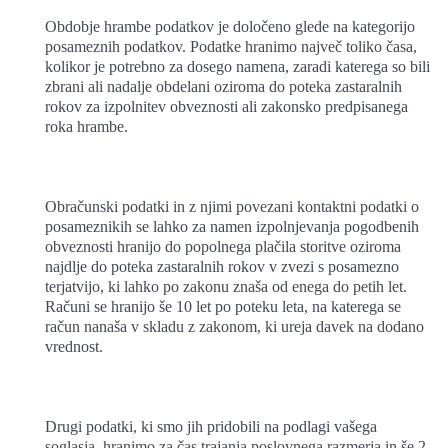
Obdobje hrambe podatkov je določeno glede na kategorijo
posameznih podatkov. Podatke hranimo največ toliko časa,
kolikor je potrebno za dosego namena, zaradi katerega so bili
zbrani ali nadalje obdelani oziroma do poteka zastaralnih
rokov za izpolnitev obveznosti ali zakonsko predpisanega
roka hrambe.
Obračunski podatki in z njimi povezani kontaktni podatki o
posameznikih se lahko za namen izpolnjevanja pogodbenih
obveznosti hranijo do popolnega plačila storitve oziroma
najdlje do poteka zastaralnih rokov v zvezi s posamezno
terjatvijo, ki lahko po zakonu znaša od enega do petih let.
Računi se hranijo še 10 let po poteku leta, na katerega se
račun nanaša v skladu z zakonom, ki ureja davek na dodano
vrednost.
Drugi podatki, ki smo jih pridobili na podlagi vašega
soglasja, hranimo za čas trajanja poslovnega razmerja in še 2