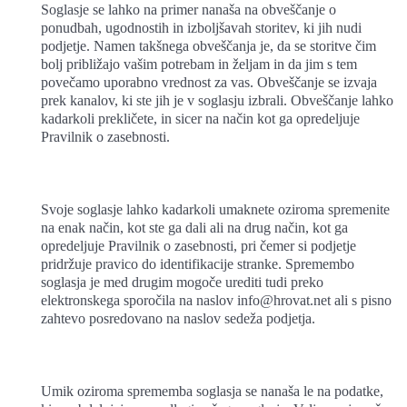
Soglasje se lahko na primer nanaša na obveščanje o
ponudbah, ugodnostih in izboljšavah storitev, ki jih nudi
podjetje. Namen takšnega obveščanja je, da se storitve čim
bolj približajo vašim potrebam in željam in da jim s tem
povečamo uporabno vrednost za vas. Obveščanje se izvaja
prek kanalov, ki ste jih je v soglasju izbrali. Obveščanje lahko
kadarkoli prekličete, in sicer na način kot ga opredeljuje
Pravilnik o zasebnosti.
Svoje soglasje lahko kadarkoli umaknete oziroma spremenite
na enak način, kot ste ga dali ali na drug način, kot ga
opredeljuje Pravilnik o zasebnosti, pri čemer si podjetje
pridržuje pravico do identifikacije stranke. Spremembo
soglasja je med drugim mogoče urediti tudi preko
elektronskega sporočila na naslov info@hrovat.net ali s pisno
zahtevo posredovano na naslov sedeža podjetja.
Umik oziroma sprememba soglasja se nanaša le na podatke,