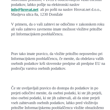
podatkov, lahko pošlje na elektronski naslov
info@hrovat.net
ali po pošti na naslov Hrovat.net d.o.o.,
Masljeva ulica 8a, 1230 Domžale
V primeru, da o vaši zahtevi ne odločimo v zakonskem roku
ali vašo zahtevo zavrnemo imate možnost vložitve pritožbe
pri Informacijskem pooblaščencu.
Prav tako imate pravico, da vložite pritožbo neposredno pri
Informacijskem pooblaščencu, če menite, da obdelava vaših
osebnih podatkov krši slovenske predpise ali predpise EU na
področju varstva osebnih podatkov.
Če ste uveljavljali pravico do dostopa do podatkov in po
prejeti odločitvi menite, da osebni podatki, ki ste jih prejeli,
niso osebni podatki, ki ste jih zahtevali, ali da niste prejeli
vseh zahtevanih osebnih podatkov, lahko pred vložitvijo
pritožbe Informacijskemu pooblaščencu vložite obrazloženo