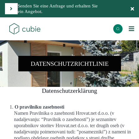
Senden Sie eine Anfrage und erhalten Sie
ein Angebot.
DATENSCHUTZRICHTLINIE
Datenschutzerklärung
O pravilniku zasebnosti
Namen Pravilnika o zasebnosti Hrovat.net d.o.o. (v
nadaljevanju: “Pravilnik o zasebnosti”) je seznanitev
uporabnikov storitev Hrovat.net d.o.o. ter drugih oseb (v
nadaljevanju poimenovani tudi: ”posamezniki”) z nameni in
podlago obdelave osebnih podatkov s strani družbe