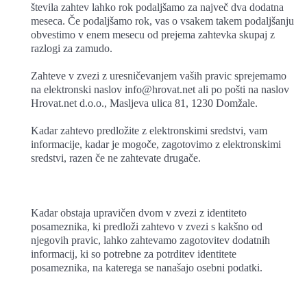
števila zahtev lahko rok podaljšamo za največ dva dodatna
meseca. Če podaljšamo rok, vas o vsakem takem podaljšanju
obvestimo v enem mesecu od prejema zahtevka skupaj z
razlogi za zamudo.
Zahteve v zvezi z uresničevanjem vaših pravic sprejemamo
na elektronski naslov info@hrovat.net ali po pošti na naslov
Hrovat.net d.o.o., Masljeva ulica 81, 1230 Domžale.
Kadar zahtevo predložite z elektronskimi sredstvi, vam
informacije, kadar je mogoče, zagotovimo z elektronskimi
sredstvi, razen če ne zahtevate drugače.
Kadar obstaja upravičen dvom v zvezi z identiteto
posameznika, ki predloži zahtevo v zvezi s kakšno od
njegovih pravic, lahko zahtevamo zagotovitev dodatnih
informacij, ki so potrebne za potrditev identitete
posameznika, na katerega se nanašajo osebni podatki.