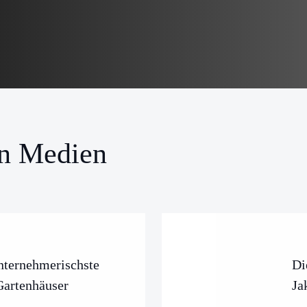
en Medien
ternehmerischste
Di
Gartenhäuser
Ja