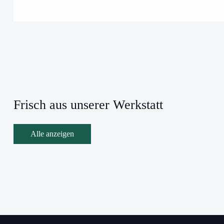
Frisch aus unserer Werkstatt
Alle anzeigen
s Rovigo
Gartenhaus Zagreb