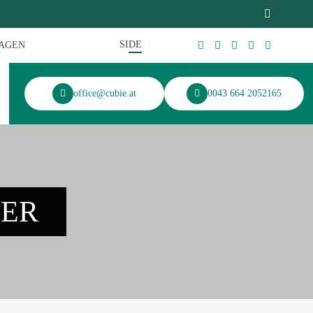
SI
DE
RAGEN
office@cubie.at
0043 664 2052165
ER