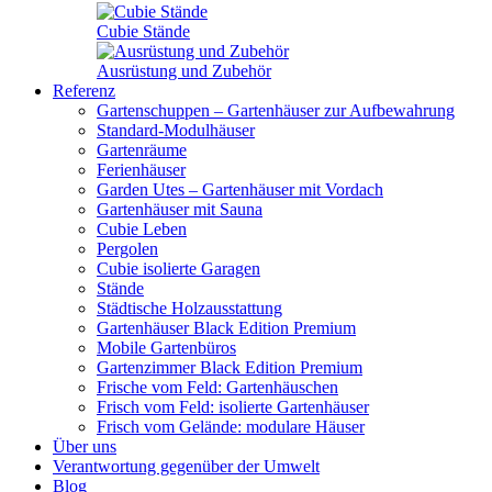
Cubie Stände
Ausrüstung und Zubehör
Referenz
Gartenschuppen – Gartenhäuser zur Aufbewahrung
Standard-Modulhäuser
Gartenräume
Ferienhäuser
Garden Utes – Gartenhäuser mit Vordach
Gartenhäuser mit Sauna
Cubie Leben
Pergolen
Cubie isolierte Garagen
Stände
Städtische Holzausstattung
Gartenhäuser Black Edition
Premium
Mobile Gartenbüros
Gartenzimmer Black Edition
Premium
Frische vom Feld: Gartenhäuschen
Frisch vom Feld: isolierte Gartenhäuser
Frisch vom Gelände: modulare Häuser
Über uns
Verantwortung gegenüber der Umwelt
Blog