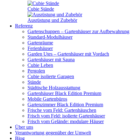
Cubie Stände
Ausrüstung und Zubehör
Referenz
Gartenschuppen – Gartenhäuser zur Aufbewahrung
Standard-Modulhäuser
Gartenräume
Ferienhäuser
Garden Utes – Gartenhäuser mit Vordach
Gartenhäuser mit Sauna
Cubie Leben
Pergolen
Cubie isolierte Garagen
Stände
Städtische Holzausstattung
Gartenhäuser Black Edition
Premium
Mobile Gartenbüros
Gartenzimmer Black Edition
Premium
Frische vom Feld: Gartenhäuschen
Frisch vom Feld: isolierte Gartenhäuser
Frisch vom Gelände: modulare Häuser
Über uns
Verantwortung gegenüber der Umwelt
Blog