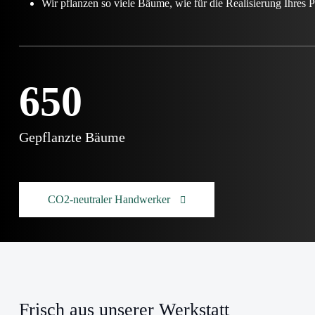
Wir pflanzen so viele Bäume, wie für die Realisierung Ihres P
650
Gepflanzte Bäume
CO2-neutraler Handwerker
Frisch aus unserer Werkstatt