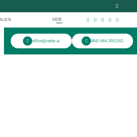
SI
DE
RAGEN
office@cubie.at
0043 664 2052165