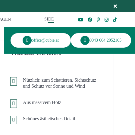
SI
DE
RAGEN
office@cubie.at
0043 664 2052165
Warum CUBIE?
Nützlich: zum Schattieren, Sichtschutz
und Schutz vor Sonne und Wind
Aus massivem Holz
Schönes ästhetisches Detail