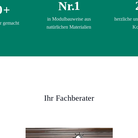
1
Nr.
0
+
in Modulbauweise aus
herzliche un
r gemacht
natürlichen Materialien
Ko
Ihr Fachberater