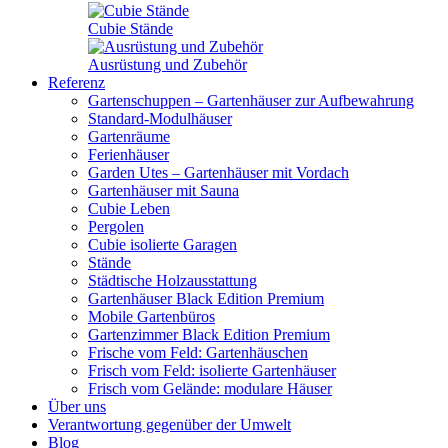
Cubie Stände
Ausrüstung und Zubehör
Referenz
Gartenschuppen – Gartenhäuser zur Aufbewahrung
Standard-Modulhäuser
Gartenräume
Ferienhäuser
Garden Utes – Gartenhäuser mit Vordach
Gartenhäuser mit Sauna
Cubie Leben
Pergolen
Cubie isolierte Garagen
Stände
Städtische Holzausstattung
Gartenhäuser Black Edition
Premium
Mobile Gartenbüros
Gartenzimmer Black Edition
Premium
Frische vom Feld: Gartenhäuschen
Frisch vom Feld: isolierte Gartenhäuser
Frisch vom Gelände: modulare Häuser
Über uns
Verantwortung gegenüber der Umwelt
Blog