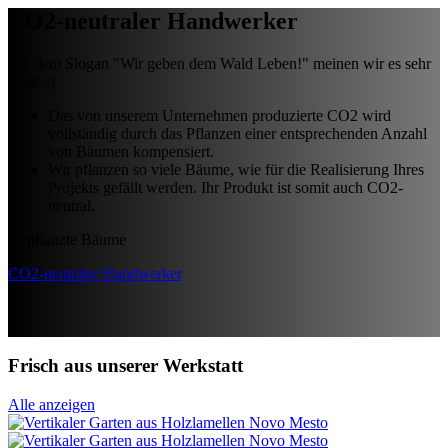
CO2-neutraler Handwerker
Mit dem Slogan "Wir geben dem Wald Leben!" meinen wir es sehr
ernst..:)
Das von unserem Unternehmen produzierte CO2 wird
vollständig durch das Pflanzen einer entsprechenden Anzahl
von Bäumen kompensiert.
Wir pflanzen so viele Bäume, wie für die Realisierung Ihres
Projekts gefällt werden. Ihr Produkt ist somit auch CO2-
neutral.
Gepflanzte Bäume
CO2-neutraler Handwerker
Frisch aus unserer Werkstatt
Alle anzeigen