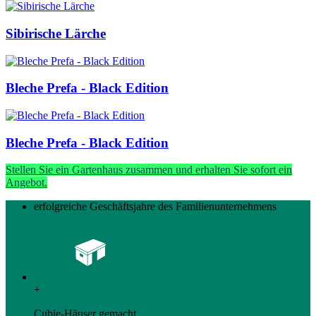
Sibirische Lärche
Bleche Prefa - Black Edition
Bleche Prefa - Black Edition
Stellen Sie ein Gartenhaus zusammen und erhalten Sie sofort ein
Angebot.
erfolgreiche Geschäftsjahre des Familienunternehmens
+
Cubie-Häuser gemacht