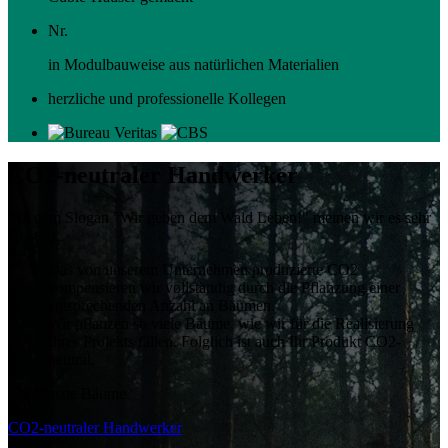
Nr.
in Modulbauweise aus natürlichen Materialien
herzliche und professionelle Kollegen
CO2-neutraler Handwerker
Mit dem Slogan "Wir geben dem Wald Leben!" meinen wir es sehr
ernst..:)
Das von unserem Unternehmen produzierte CO2
kompensieren wir vollständig durch die Pflanzung einer
entsprechenden Anzahl an Bäumen.
Wir pflanzen so viele Bäume, wie wir für die Realisierung
Ihres Projekts fällen. Folglich ist auch Ihr Produkt CO2-
neutral.
Gepflanzte Bäume
CO2-neutraler Handwerker