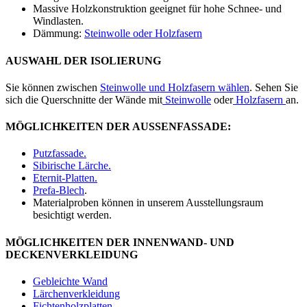
Massive Holzkonstruktion geeignet für hohe Schnee- und
Windlasten.
Dämmung:
Steinwolle oder Holzfasern
AUSWAHL DER ISOLIERUNG
Sie können zwischen
Steinwolle und Holzfasern wählen
. Sehen Sie
sich die Querschnitte der Wände mit
Steinwolle
oder
Holzfasern
an.
MÖGLICHKEITEN DER AUSSENFASSADE:
Putzfassade.
Sibirische Lärche.
Eternit-Platten.
Prefa-Blech
.
Materialproben können in unserem Ausstellungsraum
besichtigt werden.
MÖGLICHKEITEN DER INNENWAND- UND
DECKENVERKLEIDUNG
Gebleichte Wand
Lärchenverkleidung
Fichtenholzplatten