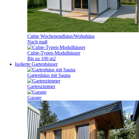
Cubie Wochenendhäus/Wohnhäus
Nach maß
Cubie-Typen-Modulhäuser
Bis zu 100 m2
Isolierte Gartenhäuser
Gartenhäus mit Sauna
Gartenzimmer
Garage