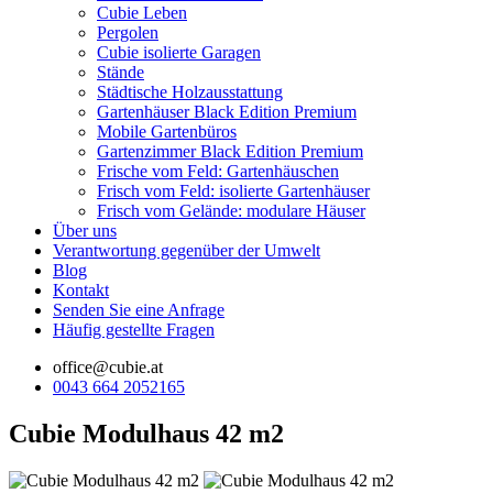
Cubie Leben
Pergolen
Cubie isolierte Garagen
Stände
Städtische Holzausstattung
Gartenhäuser Black Edition
Premium
Mobile Gartenbüros
Gartenzimmer Black Edition
Premium
Frische vom Feld: Gartenhäuschen
Frisch vom Feld: isolierte Gartenhäuser
Frisch vom Gelände: modulare Häuser
Über uns
Verantwortung gegenüber der Umwelt
Blog
Kontakt
Senden Sie eine Anfrage
Häufig gestellte Fragen
office@cubie.at
0043 664 2052165
Cubie Modulhaus 42 m2