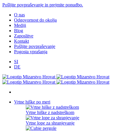
Pošljite povpraševanje in prejmite ponudbo.
O nas
Odgovornost do okolja
Mediji
Blog
Zaposlitve
Kontakt
Pošljite povpraševanje
Pogosta vprašanja
SI
DE
Vrtne hiške
po meri
Vrtne hiške z nadstreškom
Vrtne lope za shranjevanje