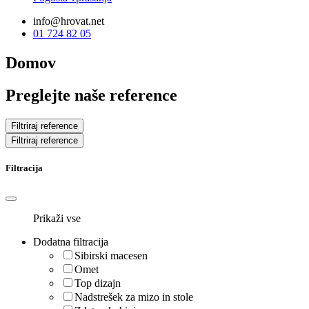
info@hrovat.net
01 724 82 05
Domov
Preglejte naše reference
Filtriraj reference
Filtriraj reference
Filtracija
Prikaži vse
Dodatna filtracija
Sibirski macesen
Omet
Top dizajn
Nadstrešek za mizo in stole