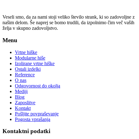
Veseli smo, da za nami stoji veliko število strank, ki so zadovoljne z
našim delom. Še naprej se bomo trudili, da izpolnimo čim več vaših
želja v skupno zadovoljstvo.
Menu
Vrtne hiške
Modularne hiše
Izolirane vrtne hiške
Ostali izdelki
Reference
O nas
Odgovornost do okolja
Mediji
Blog
Zaposlitve
Kontakt
Pošljite povpraševanje
Pogosta vprašanja
Kontaktni podatki