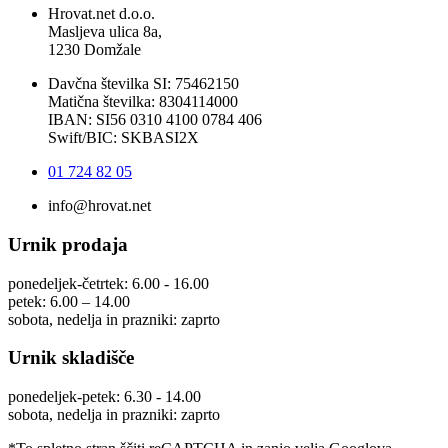
Hrovat.net d.o.o.
Masljeva ulica 8a,
1230 Domžale
Davčna številka SI: 75462150
Matična številka: 8304114000
IBAN: SI56 0310 4100 0784 406
Swift/BIC: SKBASI2X
01 724 82 05
info@hrovat.net
Urnik prodaja
ponedeljek-četrtek: 6.00 - 16.00
petek: 6.00 – 14.00
sobota, nedelja in prazniki: zaprto
Urnik skladišče
ponedeljek-petek: 6.30 - 14.00
sobota, nedelja in prazniki: zaprto