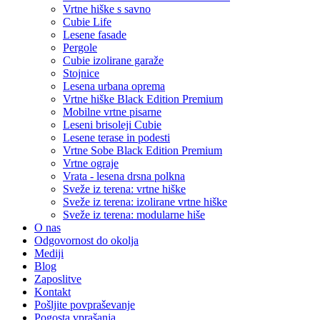
Vrtne hiške s savno
Cubie Life
Lesene fasade
Pergole
Cubie izolirane garaže
Stojnice
Lesena urbana oprema
Vrtne hiške Black Edition
Premium
Mobilne vrtne pisarne
Leseni brisoleji Cubie
Lesene terase in podesti
Vrtne Sobe Black Edition
Premium
Vrtne ograje
Vrata - lesena drsna polkna
Sveže iz terena: vrtne hiške
Sveže iz terena: izolirane vrtne hiške
Sveže iz terena: modularne hiše
O nas
Odgovornost do okolja
Mediji
Blog
Zaposlitve
Kontakt
Pošljite povpraševanje
Pogosta vprašanja