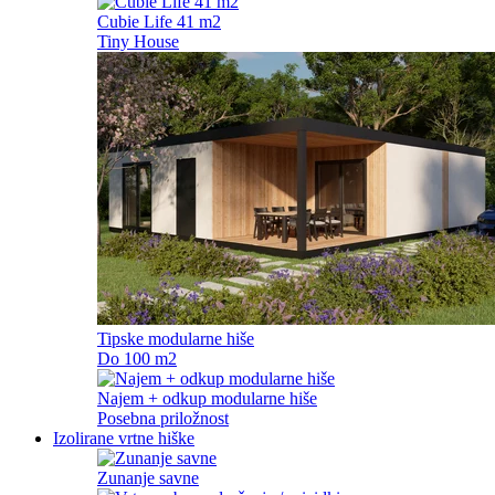
Cubie Life 41 m2
Tiny House
Tipske modularne hiše
Do 100 m2
Najem + odkup modularne hiše
Posebna priložnost
Izolirane vrtne hiške
Zunanje savne