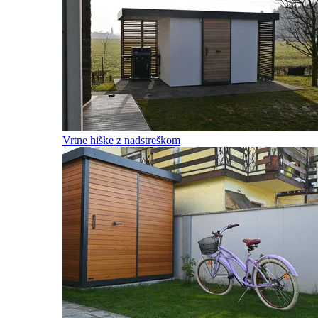
Vrtne hiške z nadstreškom