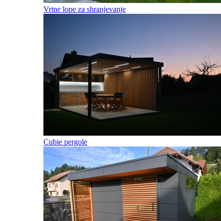
Vrtne lope za shranjevanje
Cubie pergole