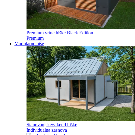
Premium vrtne hiške Black Edition
Premium
Modularne hiše
Stanovanjske/vikend hiške
Individualna zasnova