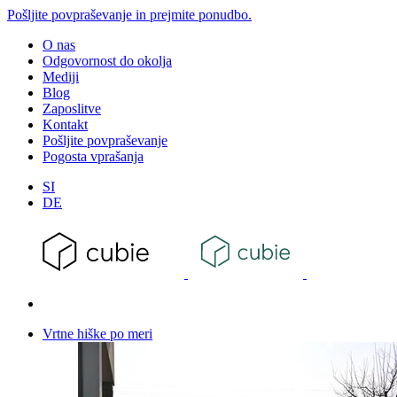
Pošljite povpraševanje in prejmite ponudbo.
O nas
Odgovornost do okolja
Mediji
Blog
Zaposlitve
Kontakt
Pošljite povpraševanje
Pogosta vprašanja
SI
DE
Vrtne hiške
po meri