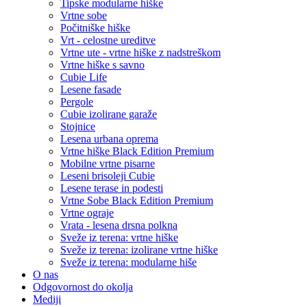
Tipske modularne hiške
Vrtne sobe
Počitniške hiške
Vrt - celostne ureditve
Vrtne ute - vrtne hiške z nadstreškom
Vrtne hiške s savno
Cubie Life
Lesene fasade
Pergole
Cubie izolirane garaže
Stojnice
Lesena urbana oprema
Vrtne hiške Black Edition
Premium
Mobilne vrtne pisarne
Leseni brisoleji Cubie
Lesene terase in podesti
Vrtne Sobe Black Edition
Premium
Vrtne ograje
Vrata - lesena drsna polkna
Sveže iz terena: vrtne hiške
Sveže iz terena: izolirane vrtne hiške
Sveže iz terena: modularne hiše
O nas
Odgovornost do okolja
Mediji